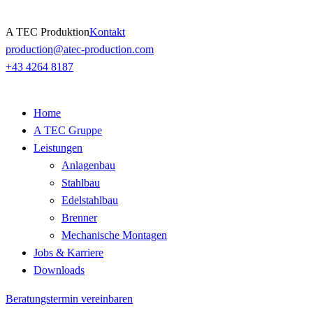
Skip
A TEC Produktion
Kontakt
to
production@atec-production.com
content
+43 4264 8187
Home
A TEC Gruppe
Leistungen
Anlagenbau
Stahlbau
Edelstahlbau
Brenner
Mechanische Montagen
Jobs & Karriere
Downloads
Beratungstermin vereinbaren