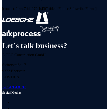
[contact-form-7 id="72eb43f" title="Footer Subscribe Form"]
Let’s talk business?
A TEC Construction GmbH
Steirerstraße 17
9372 Eberstein
AUSTRIA
+43 4264 8187
Social Media: